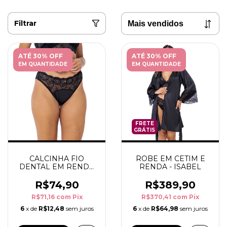
Filtrar
ATÉ 30% OFF
ATÉ 30% OFF
EM QUANTIDADE
EM QUANTIDADE
FRETE
GRÁTIS
CALCINHA FIO
ROBE EM CETIM E
DENTAL EM RENDA
RENDA - ISABEL
E CETIM - ISABEL
R$74,90
R$389,90
R$71,16
com
Pix
R$370,41
com
Pix
6
x de
R$12,48
sem juros
6
x de
R$64,98
sem juros