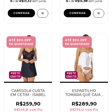
6
x de
R$13,32
sem juros
6
x de
R$14,98
sem juros
COMPRAR
COMPRAR
ATÉ 30% OFF
ATÉ 30% OFF
EM QUANTIDADE
EM QUANTIDADE
FRETE
FRETE
GRÁTIS
GRÁTIS
CAMISOLA CURTA
ESPARTILHO
EM CETIM - ISABEL
TOMARA QUE CAIA -
ISABEL
R$259,90
R$289,90
R$246,91
com
Pix
R$275,41
com
Pix