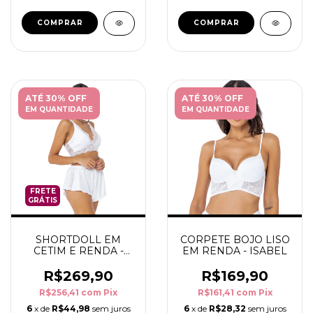
COMPRAR
COMPRAR
ATÉ 30% OFF
ATÉ 30% OFF
EM QUANTIDADE
EM QUANTIDADE
FRETE
GRÁTIS
SHORTDOLL EM
CORPETE BOJO LISO
CETIM E RENDA -
EM RENDA - ISABEL
ISABEL
R$269,90
R$169,90
R$256,41
com
Pix
R$161,41
com
Pix
6
x de
R$44,98
sem juros
6
x de
R$28,32
sem juros