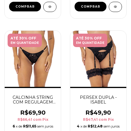
COMPRAR
COMPRAR
ATÉ 30% OFF
ATÉ 30% OFF
EM QUANTIDADE
EM QUANTIDADE
CALCINHA STRING
PERSEX DUPLA -
COM REGULAGEM
ISABEL
EM RENDA - ISABEL
R$69,90
R$49,90
R$66,41
com
Pix
R$47,41
com
Pix
6
x de
R$11,65
sem juros
4
x de
R$12,48
sem juros