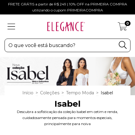
FRETE GRÁTIS a partir de R$ 249 | 10% OFF na PRIMEIRA COMPRA
utilizando o cupom PRIMEIRACOMPRA
0
Início
>
Coleções
>
Tempo Moda
>
Isabel
Isabel
Descubra a sofisticação da coleção Isabel em cetim e renda,
cuidadosamente pensada para momentos especiais,
principalmente para noiva