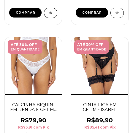
COMPRAR
COMPRAR
ATÉ 30% OFF
ATÉ 30% OFF
EM QUANTIDADE
EM QUANTIDADE
CALCINHA BIQUINI
CINTA-LIGA EM
EM RENDA E CETIM -
CETIM - ISABEL
ISABEL
R$79,90
R$89,90
R$75,91
com
Pix
R$85,41
com
Pix