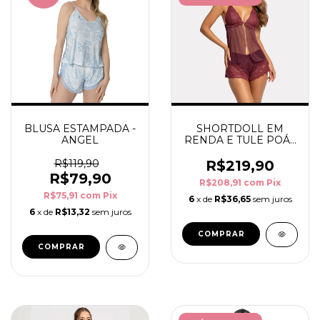
BLUSA ESTAMPADA -
SHORTDOLL EM
ANGEL
RENDA E TULE POÁ -
EMILY
R$119,90
R$219,90
R$79,90
R$208,91
com
Pix
R$75,91
com
Pix
6
x de
R$36,65
sem juros
6
x de
R$13,32
sem juros
COMPRAR
COMPRAR