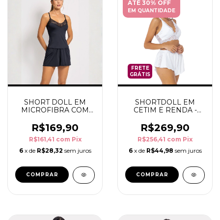
ATÉ 30% OFF
EM QUANTIDADE
FRETE
GRÁTIS
SHORT DOLL EM
SHORTDOLL EM
MICROFIBRA COM
CETIM E RENDA -
RENDA - TONS DE
ISABEL
PELE
R$169,90
R$269,90
R$161,41
com
Pix
R$256,41
com
Pix
6
x de
R$28,32
sem juros
6
x de
R$44,98
sem juros
COMPRAR
COMPRAR