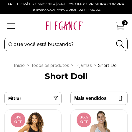
FRETE GRÁTIS a partir de R$ 249 | 10% OFF na PRIMEIRA COMPRA
utilizando o cupom PRIMEIRACOMPRA
0
Início
>
Todos os produtos
>
Pijamas
>
Short Doll
Short Doll
Filtrar
51
%
36
%
OFF
OFF