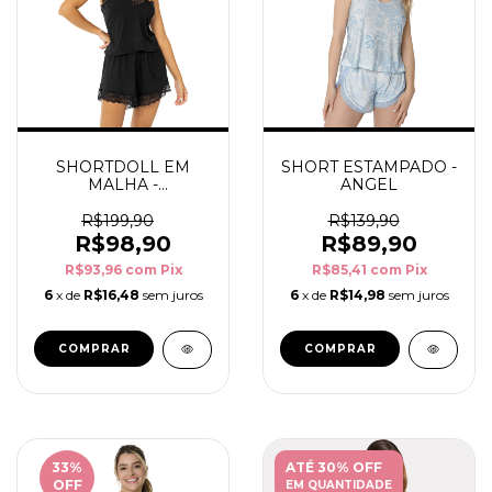
SHORTDOLL EM
SHORT ESTAMPADO -
MALHA -
ANGEL
LOUNGEWEAR
R$199,90
R$139,90
R$98,90
R$89,90
R$93,96
com
Pix
R$85,41
com
Pix
6
x de
R$16,48
sem juros
6
x de
R$14,98
sem juros
COMPRAR
COMPRAR
33
%
ATÉ 30% OFF
OFF
EM QUANTIDADE