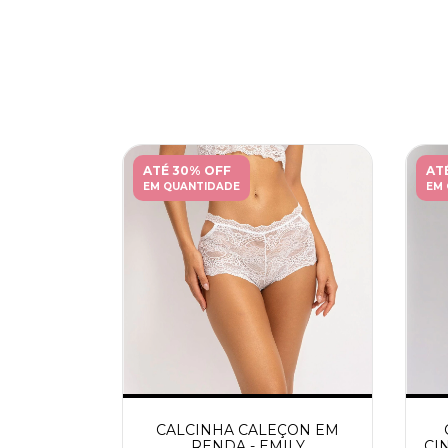
ATÉ 30% OFF
AT
EM QUANTIDADE
EM
CALCINHA CALEÇON EM
RENDA - EMILY
CI