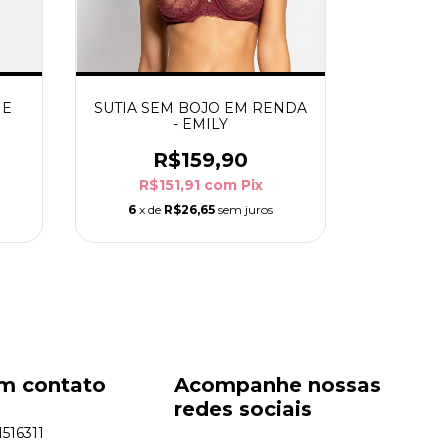
 E
SUTIA SEM BOJO EM RENDA
- EMILY
R$159,90
R$151,91
com
Pix
6
x de
R$26,65
sem juros
em contato
Acompanhe nossas
redes sociais
516311