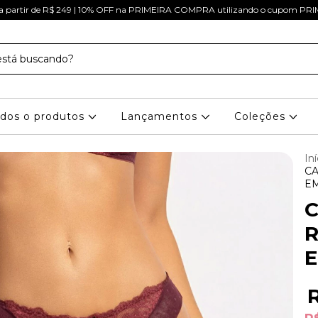
a partir de R$ 249 | 10% OFF na PRIMEIRA COMPRA utilizando o cupom 
dos o produtos
Lançamentos
Coleções
Iní
CA
EM
C
R
E