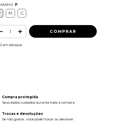
MANHO:
P
P
M
G
12
em estoque
Meios de envio
ALTERAR CEP
regas para o CEP:
CALCULAR
ça login
e use seus dados de entrega
o sei meu CEP
Compra protegida
Seus dados cuidados durante toda a compra.
Trocas e devoluções
Se não gostar, você pode trocar ou devolver.