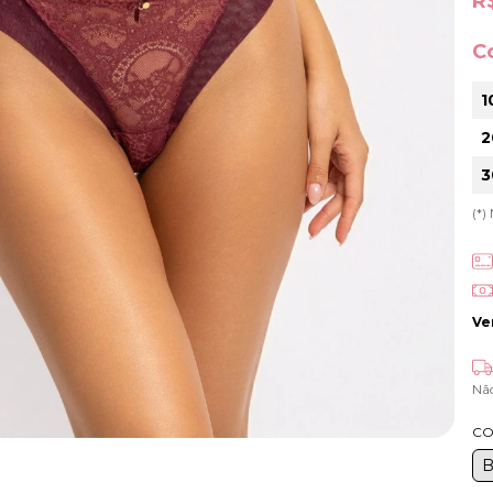
R
C
1
2
3
(*
Ve
Nã
CO