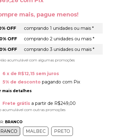
$69,26
com
Pix
ompre mais, pague menos!
0% OFF
comprando 1 unidades ou mais *
0% OFF
comprando 2 unidades ou mais *
0% OFF
comprando 3 unidades ou mais *
) Não acumulável com algumas promoções
6
x de
R$12,15
sem juros
5% de desconto
pagando com Pix
r mais detalhes
Frete grátis
a partir de
R$249,00
o acumulável com outras promoções
R:
BRANCO
BRANCO
MALBEC
PRETO