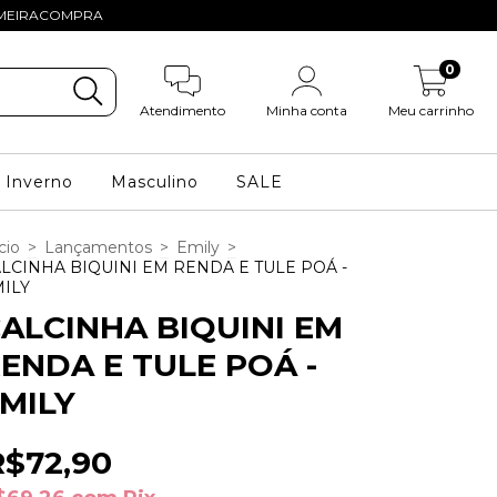
PRIMEIRACOMPRA
0
Atendimento
Minha conta
Meu carrinho
Inverno
Masculino
SALE
cio
>
Lançamentos
>
Emily
>
LCINHA BIQUINI EM RENDA E TULE POÁ -
ILY
ALCINHA BIQUINI EM
ENDA E TULE POÁ -
MILY
R$72,90