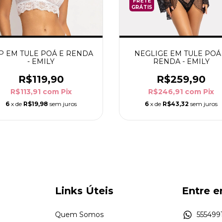
FRETE
GRÁTIS
P EM TULE POÁ E RENDA
NEGLIGE EM TULE POÁ
- EMILY
RENDA - EMILY
R$119,90
R$259,90
R$113,91
com
Pix
R$246,91
com
Pix
6
x de
R$19,98
sem juros
6
x de
R$43,32
sem juros
Links Úteis
Entre 
Quem Somos
5554991