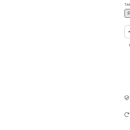
TA
Ent
Fa
Nã