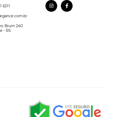
1 6311
egance.com.br
iro Brum 240
e - RS