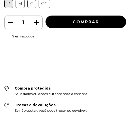
P
M
G
GG
9
em estoque
Meios de envio
ALTERAR CEP
Entregas para o CEP:
CALCULAR
Faça login
e use seus dados de entrega
Não sei meu CEP
Compra protegida
Seus dados cuidados durante toda a compra.
Trocas e devoluções
Se não gostar, você pode trocar ou devolver.