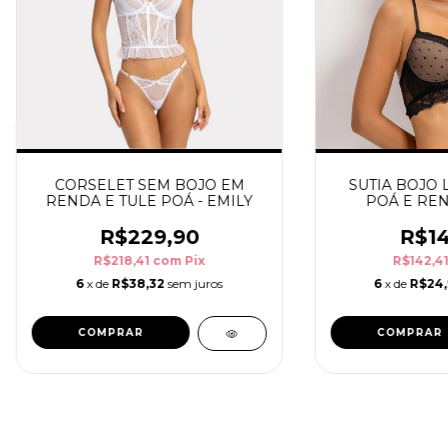
CORSELET SEM BOJO EM
SUTIA BOJO 
RENDA E TULE POÁ - EMILY
POÁ E REN
R$229,90
R$14
R$218,41
com
Pix
R$142,4
6
x de
R$38,32
sem juros
6
x de
R$24
COMPRAR
COMPRAR