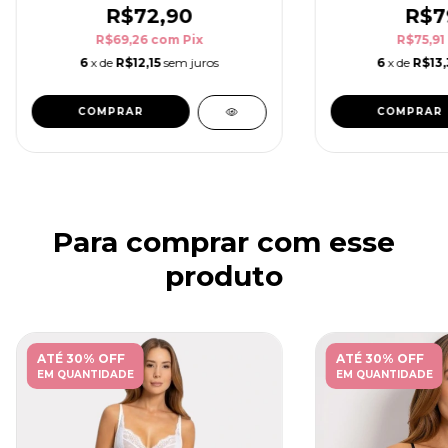
R$72,90
R$7
R$69,26
com
Pix
R$75,91
6
x de
R$12,15
sem juros
6
x de
R$13,
COMPRAR
COMPRAR
Para comprar com esse
produto
ATÉ 30% OFF
ATÉ 30% OFF
EM QUANTIDADE
EM QUANTIDADE