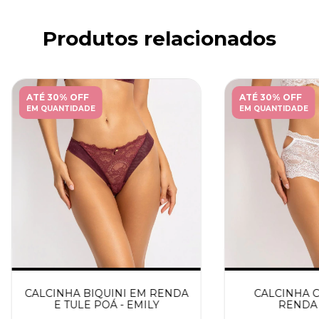
Produtos relacionados
ATÉ 30% OFF
ATÉ 30% OFF
EM QUANTIDADE
EM QUANTIDADE
CALCINHA BIQUINI EM RENDA
CALCINHA 
E TULE POÁ - EMILY
RENDA 