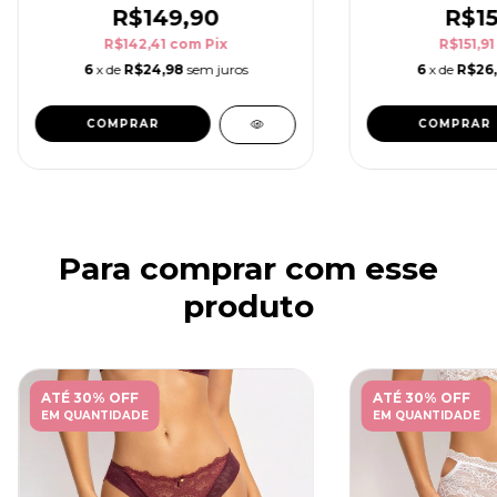
R$149,90
R$15
R$142,41
com
Pix
R$151,9
6
x de
R$24,98
sem juros
6
x de
R$26,
COMPRAR
COMPRAR
Para comprar com esse
produto
ATÉ 30% OFF
ATÉ 30% OFF
EM QUANTIDADE
EM QUANTIDADE