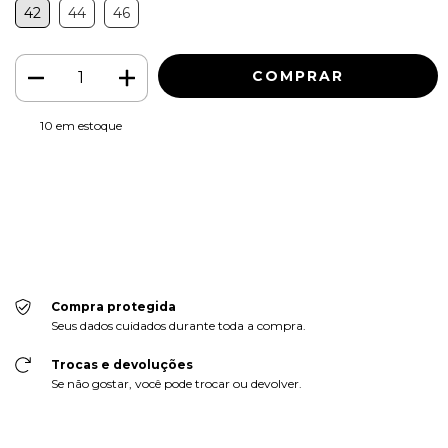
42
44
46
10
em estoque
Meios de envio
ALTERAR CEP
Entregas para o CEP:
CALCULAR
Faça login
e use seus dados de entrega
Não sei meu CEP
Compra protegida
Seus dados cuidados durante toda a compra.
Trocas e devoluções
Se não gostar, você pode trocar ou devolver.