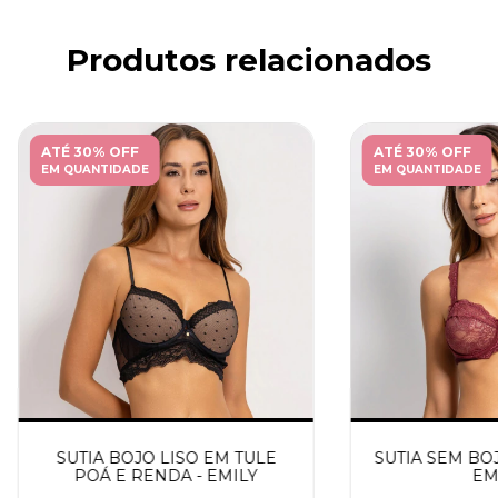
Produtos relacionados
ATÉ 30% OFF
ATÉ 30% OFF
EM QUANTIDADE
EM QUANTIDADE
SUTIA BOJO LISO EM TULE
SUTIA SEM BO
POÁ E RENDA - EMILY
EM