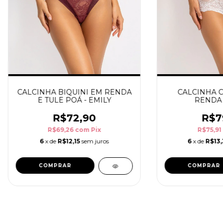
CALCINHA BIQUINI EM RENDA
CALCINHA 
E TULE POÁ - EMILY
RENDA 
R$72,90
R$7
R$69,26
com
Pix
R$75,91
6
x de
R$12,15
sem juros
6
x de
R$13,
COMPRAR
COMPRAR